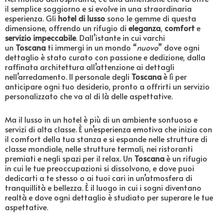
il semplice soggiorno e si evolve in una straordinaria
esperienza. Gli
hotel di lusso
sono le gemme di questa
dimensione, offrendo un rifugio di
eleganza
,
comfort
e
servizio impeccabile
. Dall’istante in cui varchi
un
Toscana
ti immergi in un mondo “
nuovo
” dove ogni
dettaglio è stato curato con passione e dedizione, dalla
raffinata architettura all’attenzione ai dettagli
nell’arredamento. Il personale degli
Toscana
è lì per
anticipare ogni tuo desiderio, pronto a offrirti un servizio
personalizzato che va al di là delle aspettative.
Ma il lusso in un hotel è più di un ambiente sontuoso e
servizi di alta classe. È un’esperienza emotiva che inizia con
il comfort della tua stanza e si espande nelle strutture di
classe mondiale, nelle strutture termali, nei ristoranti
premiati e negli spazi per il relax. Un
Toscana
è un rifugio
in cui le tue preoccupazioni si dissolvono, e dove puoi
dedicarti a te stesso o ai tuoi cari in un’atmosfera di
tranquillità e bellezza. È il luogo in cui i sogni diventano
realtà e dove ogni dettaglio è studiato per superare le tue
aspettative.