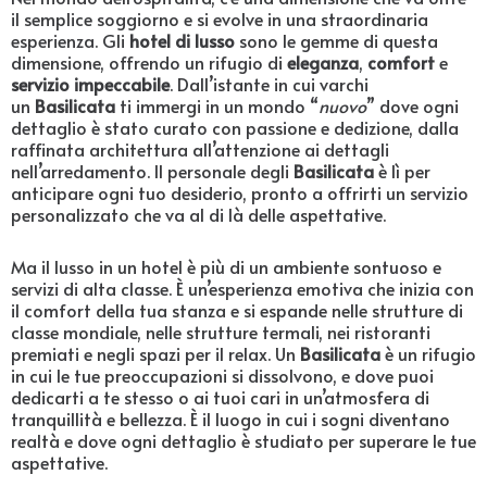
il semplice soggiorno e si evolve in una straordinaria
esperienza. Gli
hotel di lusso
sono le gemme di questa
dimensione, offrendo un rifugio di
eleganza
,
comfort
e
servizio impeccabile
. Dall’istante in cui varchi
un
Basilicata
ti immergi in un mondo “
nuovo
” dove ogni
dettaglio è stato curato con passione e dedizione, dalla
raffinata architettura all’attenzione ai dettagli
nell’arredamento. Il personale degli
Basilicata
è lì per
anticipare ogni tuo desiderio, pronto a offrirti un servizio
personalizzato che va al di là delle aspettative.
Ma il lusso in un hotel è più di un ambiente sontuoso e
servizi di alta classe. È un’esperienza emotiva che inizia con
il comfort della tua stanza e si espande nelle strutture di
classe mondiale, nelle strutture termali, nei ristoranti
premiati e negli spazi per il relax. Un
Basilicata
è un rifugio
in cui le tue preoccupazioni si dissolvono, e dove puoi
dedicarti a te stesso o ai tuoi cari in un’atmosfera di
tranquillità e bellezza. È il luogo in cui i sogni diventano
realtà e dove ogni dettaglio è studiato per superare le tue
aspettative.