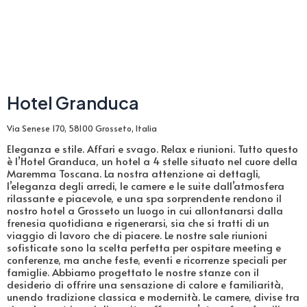
Hotel Granduca
Via Senese 170, 58100 Grosseto, Italia
Eleganza e stile. Affari e svago. Relax e riunioni. Tutto questo
è l’Hotel Granduca, un hotel a 4 stelle situato nel cuore della
Maremma Toscana. La nostra attenzione ai dettagli,
l’eleganza degli arredi, le camere e le suite dall’atmosfera
rilassante e piacevole, e una spa sorprendente rendono il
nostro hotel a Grosseto un luogo in cui allontanarsi dalla
frenesia quotidiana e rigenerarsi, sia che si tratti di un
viaggio di lavoro che di piacere. Le nostre sale riunioni
sofisticate sono la scelta perfetta per ospitare meeting e
conferenze, ma anche feste, eventi e ricorrenze speciali per
famiglie. Abbiamo progettato le nostre stanze con il
desiderio di offrire una sensazione di calore e familiarità,
unendo tradizione classica e modernità. Le camere, divise tra