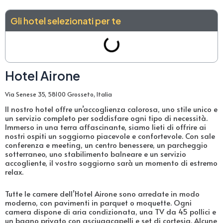
Gli hotel selezionati per te
Hotel Airone
Via Senese 35, 58100 Grosseto, Italia
Il nostro hotel offre un’accoglienza calorosa, uno stile unico e
un servizio completo per soddisfare ogni tipo di necessità.
Immerso in una terra affascinante, siamo lieti di offrire ai
nostri ospiti un soggiorno piacevole e confortevole. Con sale
conferenza e meeting, un centro benessere, un parcheggio
sotterraneo, uno stabilimento balneare e un servizio
accogliente, il vostro soggiorno sarà un momento di estremo
relax.
Tutte le camere dell’Hotel Airone sono arredate in modo
moderno, con pavimenti in parquet o moquette. Ogni
camera dispone di aria condizionata, una TV da 45 pollici e
un bagno privato con asciugacapelli e set di cortesia. Alcune