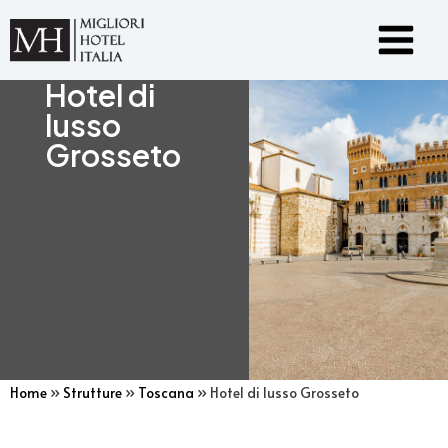
Vai
Main
al
Menu
contenuto
Hotel di
lusso
Grosseto
Home
»
Strutture
»
Toscana
»
Hotel di lusso Grosseto