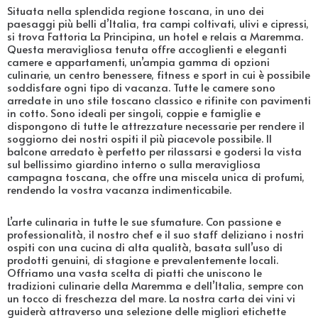
Situata nella splendida regione toscana, in uno dei
paesaggi più belli d’Italia, tra campi coltivati, ulivi e cipressi,
si trova Fattoria La Principina, un hotel e relais a Maremma.
Questa meravigliosa tenuta offre accoglienti e eleganti
camere e appartamenti, un’ampia gamma di opzioni
culinarie, un centro benessere, fitness e sport in cui è possibile
soddisfare ogni tipo di vacanza. Tutte le camere sono
arredate in uno stile toscano classico e rifinite con pavimenti
in cotto. Sono ideali per singoli, coppie e famiglie e
dispongono di tutte le attrezzature necessarie per rendere il
soggiorno dei nostri ospiti il più piacevole possibile. Il
balcone arredato è perfetto per rilassarsi e godersi la vista
sul bellissimo giardino interno o sulla meravigliosa
campagna toscana, che offre una miscela unica di profumi,
rendendo la vostra vacanza indimenticabile.
L’arte culinaria in tutte le sue sfumature. Con passione e
professionalità, il nostro chef e il suo staff deliziano i nostri
ospiti con una cucina di alta qualità, basata sull’uso di
prodotti genuini, di stagione e prevalentemente locali.
Offriamo una vasta scelta di piatti che uniscono le
tradizioni culinarie della Maremma e dell’Italia, sempre con
un tocco di freschezza del mare. La nostra carta dei vini vi
guiderà attraverso una selezione delle migliori etichette