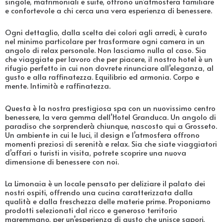
singole, matrimoniali e suite, offrono un’atmosfera familiare
e confortevole a chi cerca una vera esperienza di benessere.
Ogni dettaglio, dalla scelta dei colori agli arredi, è curato
nel minimo particolare per trasformare ogni camera in un
angolo di relax personale. Non lasciamo nulla al caso. Sia
che viaggiate per lavoro che per piacere, il nostro hotel è un
rifugio perfetto in cui non dovrete rinunciare all’eleganza, al
gusto e alla raffinatezza. Equilibrio ed armonia. Corpo e
mente. Intimità e raffinatezza.
Questa è la nostra prestigiosa spa con un nuovissimo centro
benessere, la vera gemma dell’Hotel Granduca. Un angolo di
paradiso che sorprenderà chiunque, nascosto qui a Grosseto.
Un ambiente in cui le luci, il design e l’atmosfera offrono
momenti preziosi di serenità e relax. Sia che siate viaggiatori
d’affari o turisti in visita, potrete scoprire una nuova
dimensione di benessere con noi.
La Limonaia è un locale pensato per deliziare il palato dei
nostri ospiti, offrendo una cucina caratterizzata dalla
qualità e dalla freschezza delle materie prime. Proponiamo
prodotti selezionati dal ricco e generoso territorio
maremmano, per un’esperienza di gusto che unisce sapori,