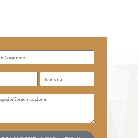
ome
Telefono
ggio/Comunicazione