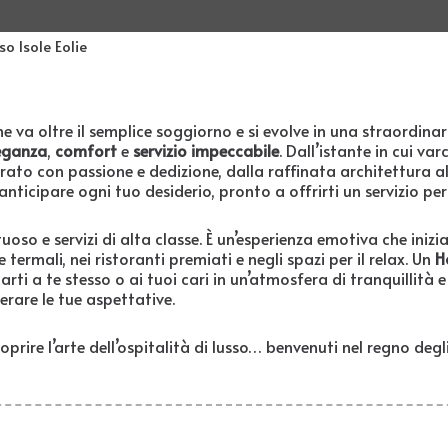
so Isole Eolie
e va oltre il semplice soggiorno e si evolve in una straordinar
eganza
,
comfort
e
servizio impeccabile
. Dall’istante in cui var
ato con passione e dedizione, dalla raffinata architettura all
 anticipare ogni tuo desiderio, pronto a offrirti un servizio pe
uoso e servizi di alta classe. È un’esperienza emotiva che iniz
e termali, nei ristoranti premiati e negli spazi per il relax. Un
H
ti a te stesso o ai tuoi cari in un’atmosfera di tranquillità e b
erare le tue aspettative.
oprire l’arte dell’ospitalità di lusso… benvenuti nel regno degl