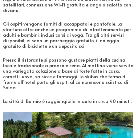
satellitari, connessione Wi-Fi gratuita e angolo salotto con
divano.
Gli ospiti vengono forniti di accappatoi e pantofole. La
struttura offre anche un programma di intrattenimento per
adulti e bambini, inclusi corsi di yoga. Tra gli altri servizi
disponibili vi sono un parcheggio gratuito, il noleggio
gratuito di biciclette e un deposito sci.
Presso il ristorante si possono gustare piatti della cucina
locale tradizionale a pranzo e cena. Al mattino viene servita
una variegata colazione a base di torte fatte in casa,
cornetti, uova, salsicce e formaggi. Lo skibus che ferma di
fronte all’hotel porta gli ospiti al comprensorio sciistico di
Solda.
La città di Bormio è raggiungibile in auto in circa 40 minuti.