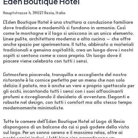
Eden Boutique Hotel
Hauptstrasse 4, 39027 Resia, Italia
L’Eden Boutique Hotel è una struttura a conduzione familiare
dove tradizione e modernità si fondono in armonia. Così
come le montagne e il lago si uniscono in un unico elemento.
Linee pulite, architettura moderna e alta cucina – che offre
anche spazio per sperimentare. Il tutto, abbinato a materiali
tradizionali e genuina ospitalità, crea un luogo dove i nostri
ospiti si sentono come a casa propria. Un luogo dove il
piacere viene celebrato con tutti i sensi.
L’atmosfera piacevole, tranquilla e accogliente del nostro
ristorante è la cornice perfetta per un menu che non solo
delizia il palato, ma è anche un vero e proprio spettacolo per
gli occhi, incantando tutti i sensi con i suoi affascinanti
profumi e risvegliando il desiderio di avventura. Eleganti e
robuste nel design, con tutti i comfort ma allo stesso tempo
modernamente minimaliste.
Tutte le camere dell’Eden Boutique Hotel al Lago di Resia
dispongono di un balcone da cui si può godere della vista
sul lago. Per un sonno sereno e il massimo relax, oltre ai
nostri servizi inclusi, i letti king size garantiscono un