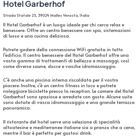
Hotel Garberhof
Strada Statale 25, 39024 Malles Venosta, Italia
Il Hotel Garberhof è un luogo ideale per chi cerca relax e
benessere. Offre un centro benessere con spa, sistemazioni
di lusso e una cucina deliziosa.
Potrete godere della connessione WiFi gratuita in tutto
l’edificio. Il centro benessere del Hotel Garberhof offre una
vasta gamma di trattamenti di bellezza e massaggi, così
come diverse saune, docce e vasche idromassaggio.
C’è anche una piscina interna riscaldata per il vostro
piacere. Inoltre, c’è un centro fitness in loco e potrete
noleggiare biciclette presso la reception. Le camere del Hotel
Garberhof sono spaziose e arredate con gusto. Alcune suite
sono dotate di vasca idromassaggio e una grande terrazza
panoramica.
Il ristorante del hotel serve una selezione di specialità
altoatesine e mediterranee italiane sia a pranzo che a cena,
mentre il bar è perfetto per gustosi drink.