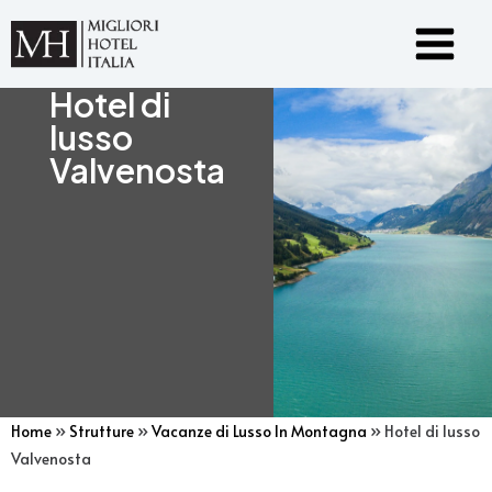
Vai
Main
al
Menu
contenuto
Hotel di
lusso
Valvenosta
Home
»
Strutture
»
Vacanze di Lusso In Montagna
»
Hotel di lusso
Valvenosta