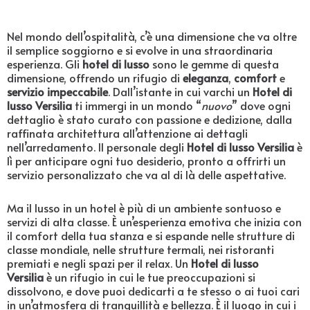
Nel mondo dell’ospitalità, c’è una dimensione che va oltre
il semplice soggiorno e si evolve in una straordinaria
esperienza. Gli
hotel di lusso
sono le gemme di questa
dimensione, offrendo un rifugio di
eleganza
,
comfort
e
servizio impeccabile
. Dall’istante in cui varchi un
Hotel di
lusso Versilia
ti immergi in un mondo “
nuovo
” dove ogni
dettaglio è stato curato con passione e dedizione, dalla
raffinata architettura all’attenzione ai dettagli
nell’arredamento. Il personale degli
Hotel di lusso Versilia
è
lì per anticipare ogni tuo desiderio, pronto a offrirti un
servizio personalizzato che va al di là delle aspettative.
Ma il lusso in un hotel è più di un ambiente sontuoso e
servizi di alta classe. È un’esperienza emotiva che inizia con
il comfort della tua stanza e si espande nelle strutture di
classe mondiale, nelle strutture termali, nei ristoranti
premiati e negli spazi per il relax. Un
Hotel di lusso
Versilia
è un rifugio in cui le tue preoccupazioni si
dissolvono, e dove puoi dedicarti a te stesso o ai tuoi cari
in un’atmosfera di tranquillità e bellezza. È il luogo in cui i