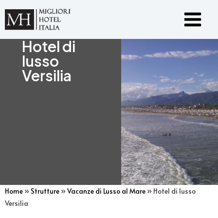
Vai
Main
al
Menu
contenuto
Hotel di
lusso
Versilia
Home
»
Strutture
»
Vacanze di Lusso al Mare
»
Hotel di lusso
Versilia