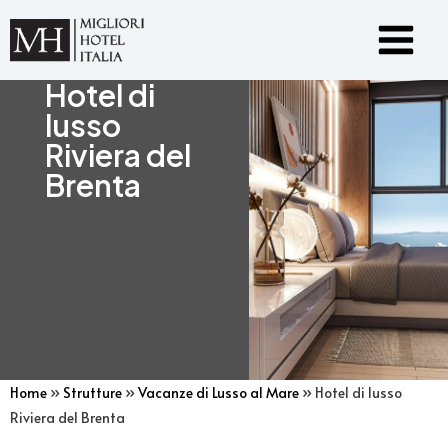
Vai
Main
al
Menu
contenuto
Hotel di
lusso
Riviera del
Brenta
Home
»
Strutture
»
Vacanze di Lusso al Mare
»
Hotel di lusso
Riviera del Brenta