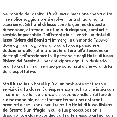
Nel mondo dell’ospitalità, c’è una dimensione che va oltre
il semplice soggiorno e si evolve in una straordinaria
esperienza. Gli
hotel di lusso
sono le gemme di questa
dimensione, offrendo un rifugio di
eleganza
,
comfort
e
servizio impeccabile
. Dall’istante in cui varchi un
Hotel di
lusso Riviera del Brenta
ti immergi in un mondo “
nuovo
”
dove ogni dettaglio è stato curato con passione e
dedizione, dalla raffinata architettura all’attenzione ai
dettagli nell’arredamento. Il personale degli
Hotel di lusso
Riviera del Brenta
è lì per anticipare ogni tuo desiderio,
pronto a offrirti un servizio personalizzato che va al di là
delle aspettative.
Ma il lusso in un hotel è più di un ambiente sontuoso e
servizi di alta classe. È un’esperienza emotiva che inizia con
il comfort della tua stanza e si espande nelle strutture di
classe mondiale, nelle strutture termali, nei ristoranti
premiati e negli spazi per il relax. Un
Hotel di lusso Riviera
del Brenta
è un rifugio in cui le tue preoccupazioni si
dissolvono, e dove puoi dedicarti a te stesso o ai tuoi cari