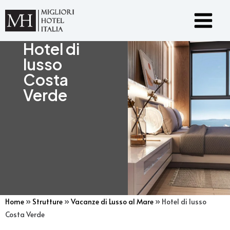
Vai
Main
al
Menu
contenuto
Hotel di
lusso
Costa
Verde
Home
»
Strutture
»
Vacanze di Lusso al Mare
»
Hotel di lusso
Costa Verde