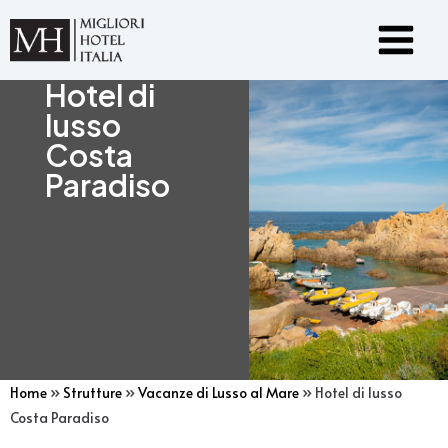
Vai
Main
al
Menu
contenuto
Hotel di
lusso
Costa
Paradiso
Home
»
Strutture
»
Vacanze di Lusso al Mare
»
Hotel di lusso
Costa Paradiso