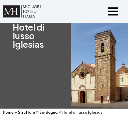
Vai
Main
al
Menu
contenuto
Hotel di
lusso
Iglesias
Home
»
Strutture
»
Sardegna
»
Hotel di lusso Iglesias