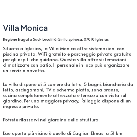
Villa Monica
Regione Fragata Sud- Località Girillu spinosu, 07010 Iglesias
Situata a Iglesias, la Villa Monica offre sistemazioni con
piscina privata, WiFi gratuito e parcheggio privato gratuito
per gli ospiti che guidano. Questa villa offre sistemazioni
climatizzate con patio. Il personale in loco può organizzare
un servizio navetta.
La villa dispone di 5 camere da letto, 5 bagni, biancheria da
letto, asciugamani, TV a schermo piatto, zona pranzo,
cucina completamente attrezzata e terrazza con vista sul
giardino. Per una maggiore privacy, l’alloggio dispone di un
ingresso privato.
Potrete rilassarvi nel giardino della struttura.
L’aeroporto più vicino è quello di Cagliari Elmas, a 51 km