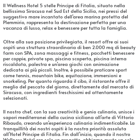
Il Wellness Hotel 5 stelle Principe di Fitalia, situato nella
bellissima Siracusa nel Sud Est della Sicilia, nei pressi del
suggestivo mare incantato dell’area marina protetta del
Plemmirio, rappresenta la destinazione perfetta per una
vacanza di lusso, relax e benessere per tutta la famiglia.
Oltre alla sua posizione privilegiata, il resort offre ai suoi
ospiti una struttura straordinaria di ben 2.000 mq di beauty
farm con SPA, zona massaggi e fitness, pacchetti benessere
per coppie, private spa, piscina scoperta, piscina interna
riscaldata, palestra e un’area giochi con animazione
dedicata ai più piccoli. Inoltre, è possibile praticare sport
come tennis, mountain bike, equitazione, immersioni e
snorkeling. Per quanto riguarda il cibo, il ristorante offre il
meglio del pescato del giorno, direttamente dal mercato di
Siracusa, con ingredienti freschissimi ed attentamente
selezionati.
Il nostro chef, con la sua creatività e genio culinario, unisce i
sapori mediterranei della cucina siciliana all’arte di Vittorio
Ribaudo, creando un’esperienza culinaria indimenticabile. La
tranquillità dei nostri ospiti è la nostra priorità assoluta
all’Hotel Principe di Fitalia. Fin dall’inizio, quando il nostro
Wellness Hotel era solo un progetto, abbiamo avuto un solo