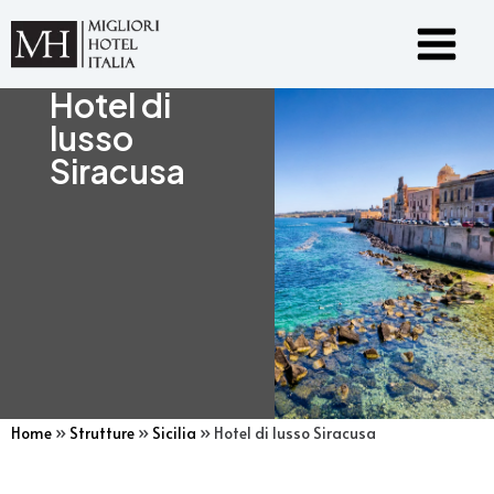
Vai
Main
al
Menu
contenuto
Hotel di
lusso
Siracusa
Home
»
Strutture
»
Sicilia
»
Hotel di lusso Siracusa