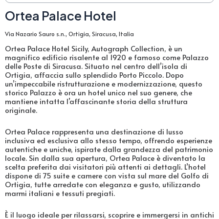
Ortea Palace Hotel
Via Nazario Sauro s.n., Ortigia, Siracusa, Italia
Ortea Palace Hotel Sicily, Autograph Collection, è un
magnifico edificio risalente al 1920 e famoso come Palazzo
delle Poste di Siracusa. Situato nel centro dell’isola di
Ortigia, affaccia sullo splendido Porto Piccolo. Dopo
un’impeccabile ristrutturazione e modernizzazione, questo
storico Palazzo è ora un hotel unico nel suo genere, che
mantiene intatta l’affascinante storia della struttura
originale.
Ortea Palace rappresenta una destinazione di lusso
inclusiva ed esclusiva allo stesso tempo, offrendo esperienze
autentiche e uniche, ispirate dalla grandezza del patrimonio
locale. Sin dalla sua apertura, Ortea Palace è diventato la
scelta preferita dai visitatori più attenti ai dettagli. L’hotel
dispone di 75 suite e camere con vista sul mare del Golfo di
Ortigia, tutte arredate con eleganza e gusto, utilizzando
marmi italiani e tessuti pregiati.
È il luogo ideale per rilassarsi, scoprire e immergersi in antichi