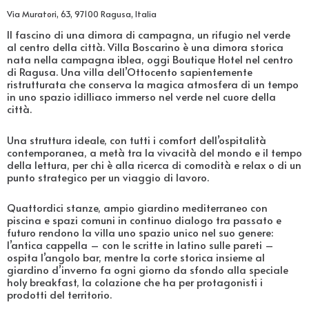
Via Muratori, 63, 97100 Ragusa, Italia
Il fascino di una dimora di campagna, un rifugio nel verde
al centro della città. Villa Boscarino è una dimora storica
nata nella campagna iblea, oggi Boutique Hotel nel centro
di Ragusa. Una villa dell’Ottocento sapientemente
ristrutturata che conserva la magica atmosfera di un tempo
in uno spazio idilliaco immerso nel verde nel cuore della
città.
Una struttura ideale, con tutti i comfort dell’ospitalità
contemporanea, a metà tra la vivacità del mondo e il tempo
della lettura, per chi è alla ricerca di comodità e relax o di un
punto strategico per un viaggio di lavoro.
Quattordici stanze, ampio giardino mediterraneo con
piscina e spazi comuni in continuo dialogo tra passato e
futuro rendono la villa uno spazio unico nel suo genere:
l’antica cappella – con le scritte in latino sulle pareti –
ospita l’angolo bar, mentre la corte storica insieme al
giardino d’inverno fa ogni giorno da sfondo alla speciale
holy breakfast, la colazione che ha per protagonisti i
prodotti del territorio.