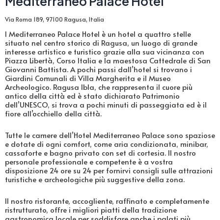
Mediterraneo Palace Hotel
Via Roma 189, 97100 Ragusa, Italia
l Mediterraneo Palace Hotel è un hotel a quattro stelle
situato nel centro storico di Ragusa, un luogo di grande
interesse artistico e turistico grazie alla sua vicinanza con
Piazza Libertà, Corso Italia e la maestosa Cattedrale di San
Giovanni Battista. A pochi passi dall’hotel si trovano i
Giardini Comunali di Villa Margherita e il Museo
Archeologico. Ragusa Ibla, che rappresenta il cuore più
antico della città ed è stato dichiarato Patrimonio
dell’UNESCO, si trova a pochi minuti di passeggiata ed è il
fiore all’occhiello della città.
Tutte le camere dell’Hotel Mediterraneo Palace sono spaziose
e dotate di ogni comfort, come aria condizionata, minibar,
cassaforte e bagno privato con set di cortesia. Il nostro
personale professionale e competente è a vostra
disposizione 24 ore su 24 per fornirvi consigli sulle attrazioni
turistiche e archeologiche più suggestive della zona.
Il nostro ristorante, accogliente, raffinato e completamente
ristrutturato, offre i migliori piatti della tradizione
gastronomica locale per soddisfare anche i palati più