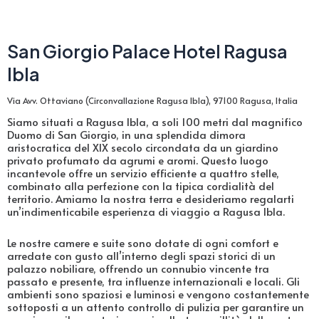
San Giorgio Palace Hotel Ragusa
Ibla
Via Avv. Ottaviano (Circonvallazione Ragusa Ibla), 97100 Ragusa, Italia
Siamo situati a Ragusa Ibla, a soli 100 metri dal magnifico
Duomo di San Giorgio, in una splendida dimora
aristocratica del XIX secolo circondata da un giardino
privato profumato da agrumi e aromi. Questo luogo
incantevole offre un servizio efficiente a quattro stelle,
combinato alla perfezione con la tipica cordialità del
territorio. Amiamo la nostra terra e desideriamo regalarti
un’indimenticabile esperienza di viaggio a Ragusa Ibla.
Le nostre camere e suite sono dotate di ogni comfort e
arredate con gusto all’interno degli spazi storici di un
palazzo nobiliare, offrendo un connubio vincente tra
passato e presente, tra influenze internazionali e locali. Gli
ambienti sono spaziosi e luminosi e vengono costantemente
sottoposti a un attento controllo di pulizia per garantire un